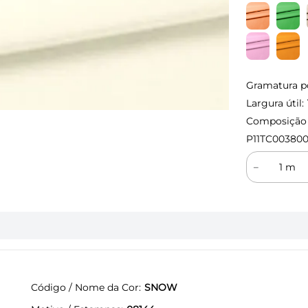
Gramatura p
Largura útil:
Composição (
P11TC003800
－
Código / Nome da Cor
SNOW