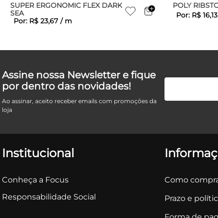
SUPER ERGONOMIC FLEX DARK
POLY RIBST
SEA
Por:
R$
16
,
13
Por:
R$
23
,
67
/
m
Assine nossa Newsletter e fique
por dentro das novidades!
Ao assinar, aceito receber emails com promoções da
loja
Institucional
Informaç
Conheça a Focus
Como compra
Responsabilidade Social
Prazo e políti
Forma de pa