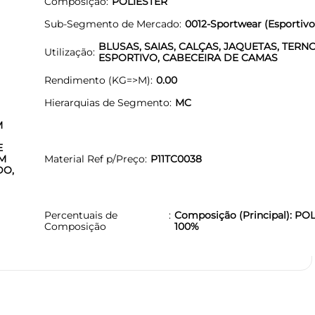
Composição
POLIESTER
Sub-Segmento de Mercado
0012-Sportwear (Esportivo
BLUSAS, SAIAS, CALÇAS, JAQUETAS, TERNO
Utilização
ESPORTIVO, CABECEIRA DE CAMAS
Rendimento (KG=>M)
0.00
Hierarquias de Segmento
MC
M
E
OM
Material Ref p/Preço
P11TC0038
DO,
Percentuais de
Composição (Principal): PO
Composição
100%