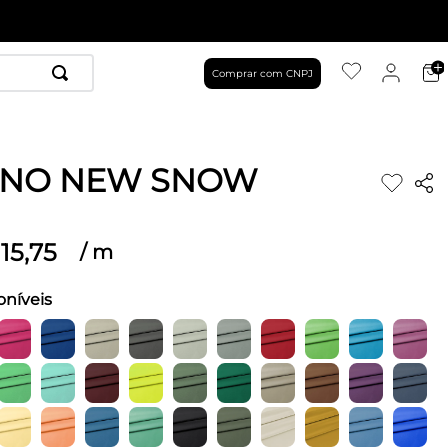
Comprar com CNPJ
HNO NEW SNOW
15
,
75
/
m
oníveis