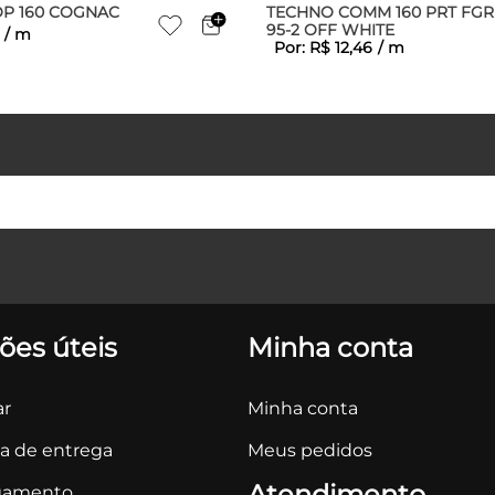
OP 160 COGNAC
TECHNO COMM 160 PRT FGR
95-2 OFF WHITE
/
m
Por:
R$
12
,
46
/
m
ões úteis
Minha conta
r
Minha conta
ca de entrega
Meus pedidos
Atendimento
gamento