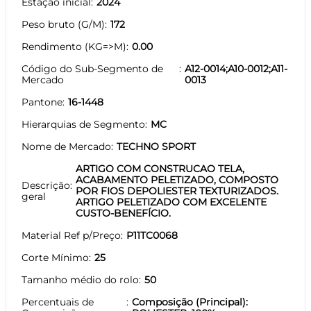
Estação inicial
2024
Peso bruto (G/M)
172
Rendimento (KG=>M)
0.00
Código do Sub-Segmento de
A12-0014;A10-0012;A11-
Mercado
0013
Pantone
16-1448
Hierarquias de Segmento
MC
Nome de Mercado
TECHNO SPORT
ARTIGO COM CONSTRUCAO TELA,
ACABAMENTO PELETIZADO, COMPOSTO
Descrição
POR FIOS DEPOLIESTER TEXTURIZADOS.
geral
ARTIGO PELETIZADO COM EXCELENTE
CUSTO-BENEFÍCIO.
Material Ref p/Preço
P11TC0068
Corte Mínimo
25
Tamanho médio do rolo
50
Percentuais de
Composição (Principal):