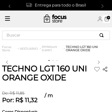
Entrega para todo o Brasil
Buscar
Athleisure
TECHNO LGT 160 UNI
VESTUÁRIO
(Lazer)
ORANGE OXIDE
TECHNO LGT 160 UNI
ORANGE OXIDE
De:
R$
11
,
85
/
m
Por:
R$
11
,
32
Cores Disponíveis