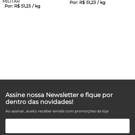
MILITAR
Por:
R$
51
,
23
/
kg
Por:
R$
51
,
23
/
kg
Assine nossa Newsletter e fique por
dentro das novidades!
Ao assinar, aceito receber emails com promoções da loja