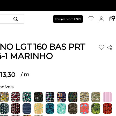
Comprar com CNPJ
NO LGT 160 BAS PRT
4-1 MARINHO
13
,
30
/
m
oníveis