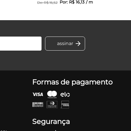
Por:
R$
16
,
13
/
m
De:
R$
16
,
52
Formas de pagamento
Segurança