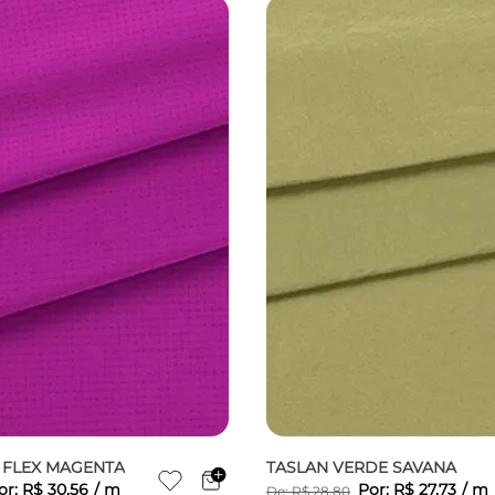
R FLEX MAGENTA
TASLAN VERDE SAVANA
or:
R$
30
,
56
/
m
Por:
R$
27
,
73
/
m
De:
R$
28
,
80