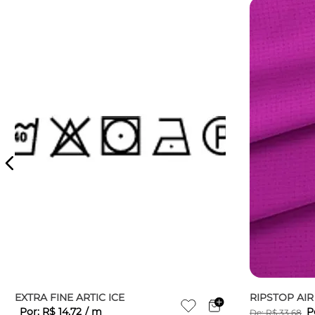
EXTRA FINE ARTIC ICE
RIPSTOP AI
Por:
R$
14
,
72
/
m
P
De:
R$
33
,
68