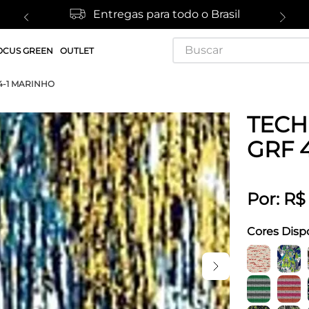
Entregas para todo o Brasil
Buscar
OCUS GREEN
OUTLET
4-1 MARINHO
TECH
GRF 
Por:
R$
Cores Disp