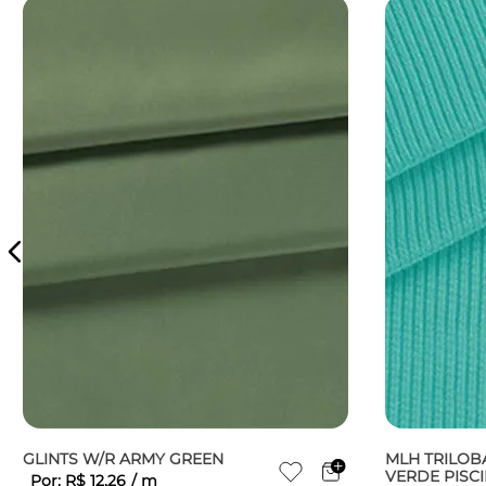
GLINTS W/R ARMY GREEN
MLH TRILOB
VERDE PISC
Por:
R$
12
,
26
/
m