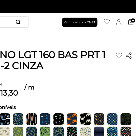
Comprar com CNPJ
NO LGT 160 BAS PRT 1
-2 CINZA
8
/
m
13
,
30
oníveis