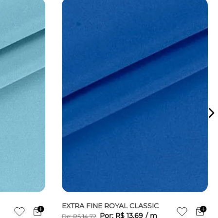
EXTRA FINE ROYAL CLASSIC
Por:
R$
13
,
69
/
m
De:
R$
14
,
72