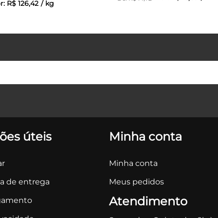
r:
R$
126
,
42
/
kg
ões úteis
Minha conta
r
Minha conta
ca de entrega
Meus pedidos
Atendimento
gamento