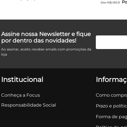
Po
De:
R$
131
,
11
Assine nossa Newsletter e fique
por dentro das novidades!
Ao assinar, aceito receber emails com promoções da
loja
Institucional
Informaç
Conheça a Focus
Como compra
Responsabilidade Social
Prazo e políti
Forma de pa