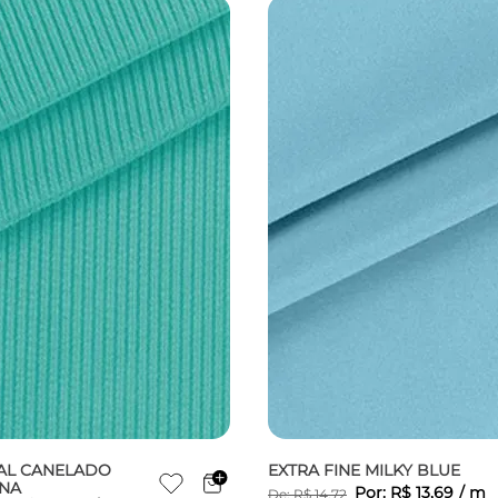
AL CANELADO
EXTRA FINE MILKY BLUE
INA
Por:
R$
13
,
69
/
m
De:
R$
14
,
72