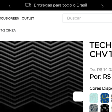
Entregas para todo o Brasil
Buscar
OCUS GREEN
OUTLET
 1-2 CINZA
TECH
CHV 1
De:
R$
14
,
0
Por:
R$
Cores Disp