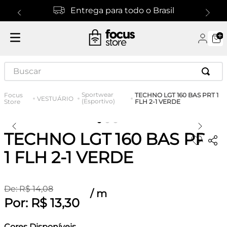
Entrega para todo o Brasil
Buscar
Sportwear
TECHNO LGT 160 BAS PRT 1
VESTUÁRIO
(Esportivo)
FLH 2-1 VERDE
TECHNO LGT 160 BAS PRT
1 FLH 2-1 VERDE
De:
R$
14
,
08
/
m
Por:
R$
13
,
30
Cores Disponíveis