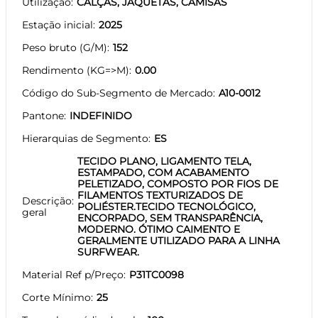
Utilização
CALÇAS, JAQUETAS, CAMISAS
Estação inicial
2025
Peso bruto (G/M)
152
Rendimento (KG=>M)
0.00
Código do Sub-Segmento de Mercado
A10-0012
Pantone
INDEFINIDO
Hierarquias de Segmento
ES
TECIDO PLANO, LIGAMENTO TELA,
ESTAMPADO, COM ACABAMENTO
PELETIZADO, COMPOSTO POR FIOS DE
FILAMENTOS TEXTURIZADOS DE
Descrição
POLIÉSTER.TECIDO TECNOLÓGICO,
geral
ENCORPADO, SEM TRANSPARÊNCIA,
MODERNO. ÓTIMO CAIMENTO E
GERALMENTE UTILIZADO PARA A LINHA
SURFWEAR.
Material Ref p/Preço
P31TC0098
Corte Mínimo
25