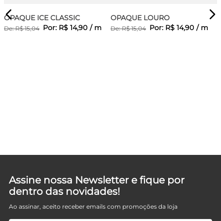
OPAQUE ICE CLASSIC
OPAQUE LOURO
Por:
R$
14
,
90
/
m
Por:
R$
14
,
90
/
m
De:
R$
15
,
04
De:
R$
15
,
04
D
Assine nossa Newsletter e fique por
dentro das novidades!
Ao assinar, aceito receber emails com promoções da loja