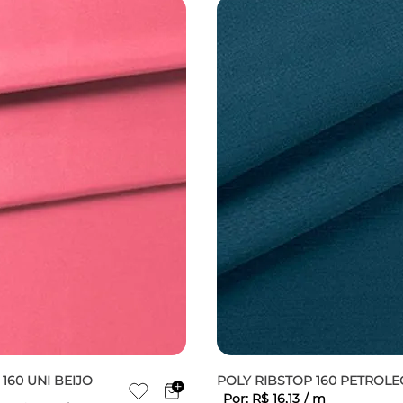
160 UNI BEIJO
POLY RIBSTOP 160 PETROLE
Por:
R$
16
,
13
/
m