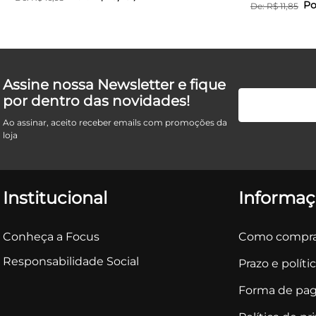
Po
De:
R$
11
,
85
Assine nossa Newsletter e fique
por dentro das novidades!
Ao assinar, aceito receber emails com promoções da
loja
Institucional
Informaç
Conheça a Focus
Como compra
Responsabilidade Social
Prazo e políti
Forma de pa