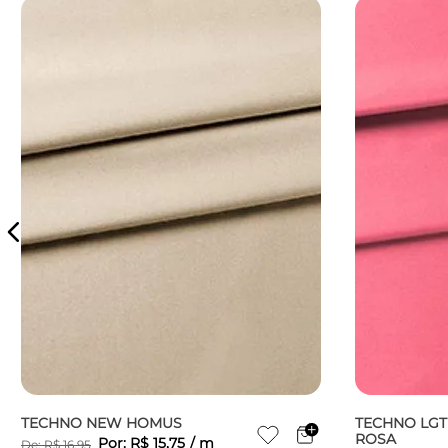
TECHNO NEW HOMUS
TECHNO LGT 
ROSA
Por:
R$
15
,
75
/
m
De:
R$
16
,
95