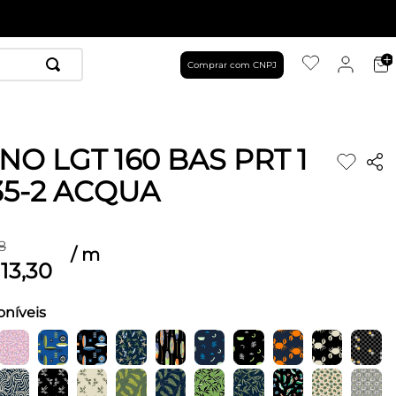
Comprar com CNPJ
NO LGT 160 BAS PRT 1
35-2 ACQUA
8
/
m
13
,
30
oníveis