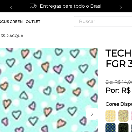
Entregas para todo o Brasil
Buscar
OCUS GREEN
OUTLET
R 35-2 ACQUA
TECH
FGR 
De:
R$
14
,
0
Por:
R$
Cores Disp