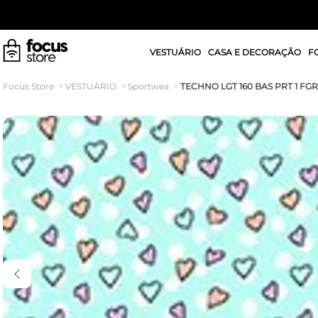
VESTUÁRIO
CASA E DECORAÇÃO
F
TECHNO LGT 160 BAS PRT 1 FG
VESTUÁRIO
Sportwea