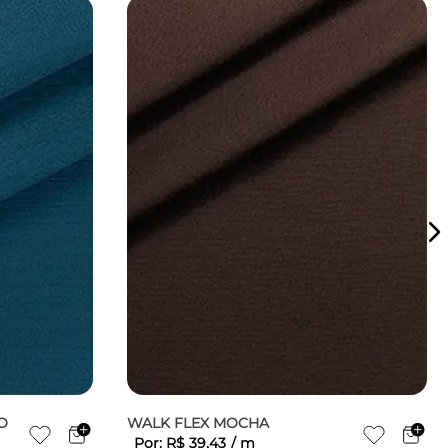
O
WALK FLEX MOCHA
Por:
R$
39
,
43
/
m