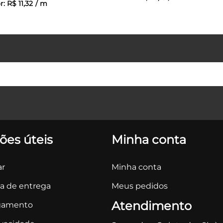
r:
R$
11
,
32
/
m
ões úteis
Minha conta
r
Minha conta
ca de entrega
Meus pedidos
Atendimento
gamento