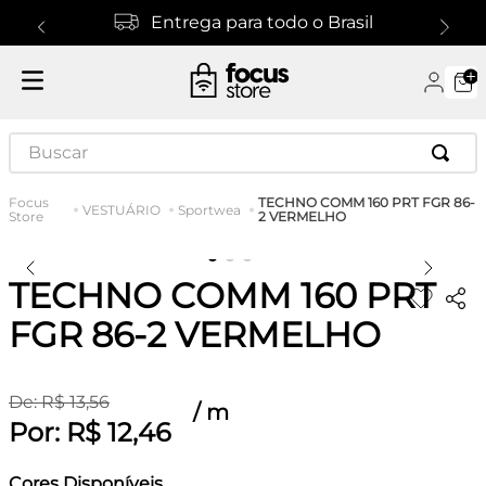
Entrega para todo o Brasil
Buscar
TECHNO COMM 160 PRT FGR 86-
VESTUÁRIO
Sportwea
2 VERMELHO
TECHNO COMM 160 PRT
FGR 86-2 VERMELHO
De:
R$
13
,
56
/
m
Por:
R$
12
,
46
Cores Disponíveis