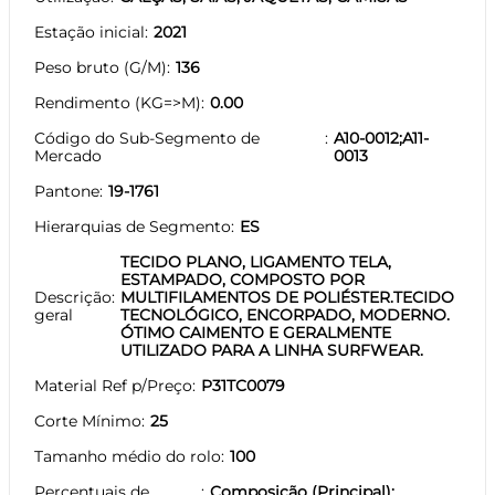
Estação inicial
2021
Peso bruto (G/M)
136
Rendimento (KG=>M)
0.00
Código do Sub-Segmento de
A10-0012;A11-
Mercado
0013
Pantone
19-1761
Hierarquias de Segmento
ES
TECIDO PLANO, LIGAMENTO TELA,
ESTAMPADO, COMPOSTO POR
Descrição
MULTIFILAMENTOS DE POLIÉSTER.TECIDO
geral
TECNOLÓGICO, ENCORPADO, MODERNO.
ÓTIMO CAIMENTO E GERALMENTE
UTILIZADO PARA A LINHA SURFWEAR.
Material Ref p/Preço
P31TC0079
Corte Mínimo
25
Tamanho médio do rolo
100
Percentuais de
Composição (Principal):