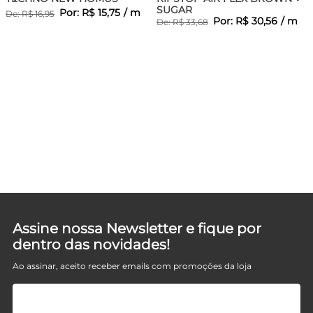
SUGAR
Por:
R$
15
,
75
/
m
De:
R$
16
,
95
Por:
R$
30
,
56
/
m
De:
R$
33
,
68
NK
Assine nossa Newsletter e fique por
dentro das novidades!
Ao assinar, aceito receber emails com promoções da loja