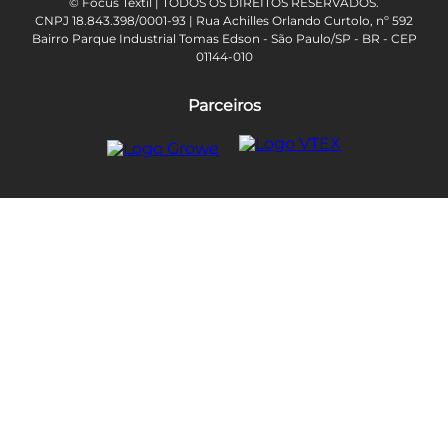
© Focus Têxtil | TODOS OS DIREITOS RESERVADOS.
CNPJ 18.843.398/0001-93 | Rua Achilles Orlando Curtolo, nº 592
Bairro Parque Industrial Tomas Edson - São Paulo/SP - BR - CEP
01144-010
Parceiros