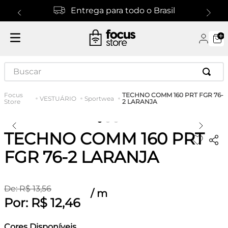
Entrega para todo o Brasil
Buscar
TECHNO COMM 160 PRT FGR 76-
VESTUÁRIO
Sportwea
2 LARANJA
TECHNO COMM 160 PRT
FGR 76-2 LARANJA
De:
R$
13
,
56
/
m
Por:
R$
12
,
46
Cores Disponíveis