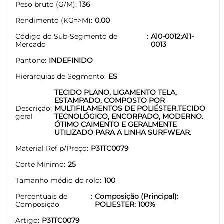
Peso bruto (G/M)
136
Rendimento (KG=>M)
0.00
Código do Sub-Segmento de
A10-0012;A11-
Mercado
0013
Pantone
INDEFINIDO
Hierarquias de Segmento
ES
TECIDO PLANO, LIGAMENTO TELA,
ESTAMPADO, COMPOSTO POR
Descrição
MULTIFILAMENTOS DE POLIÉSTER.TECIDO
geral
TECNOLÓGICO, ENCORPADO, MODERNO.
ÓTIMO CAIMENTO E GERALMENTE
UTILIZADO PARA A LINHA SURFWEAR.
Material Ref p/Preço
P31TC0079
Corte Mínimo
25
Tamanho médio do rolo
100
Percentuais de
Composição (Principal):
Composição
POLIESTER: 100%
Artigo
P31TC0079