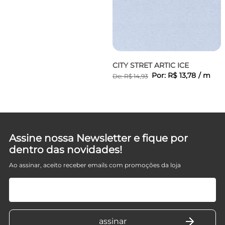
CITY STRET ARTIC ICE
Por:
R$
13
,
78
/
m
De:
R$
14
,
93
D
Assine nossa Newsletter e fique por
dentro das novidades!
Ao assinar, aceito receber emails com promoções da loja