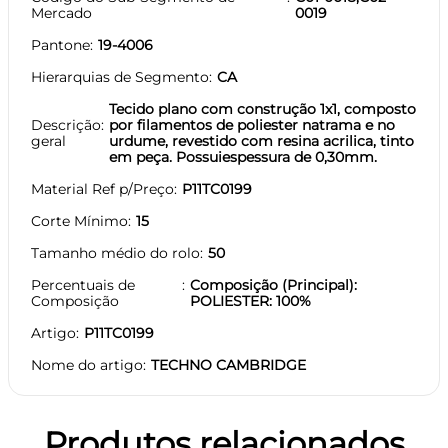
Mercado
0019
Pantone
19-4006
Hierarquias de Segmento
CA
Tecido plano com construção 1x1, composto
Descrição
por filamentos de poliester natrama e no
geral
urdume, revestido com resina acrilica, tinto
em peça. Possuiespessura de 0,30mm.
Material Ref p/Preço
P11TC0199
Corte Mínimo
15
Tamanho médio do rolo
50
Percentuais de
Composição (Principal):
Composição
POLIESTER: 100%
Artigo
P11TC0199
Nome do artigo
TECHNO CAMBRIDGE
Produtos relacionados