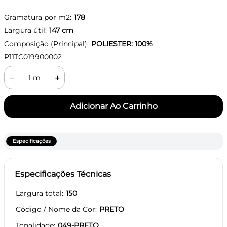
Gramatura por m2:
178
Largura útil:
147
cm
Composição (Principal):
POLIESTER: 100%
P11TC019900002
－
＋
Especificações
Especificações Técnicas
Largura total
150
Código / Nome da Cor
PRETO
Tonalidade
049-PRETO