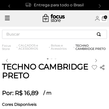
Entrega para todo o Brasil
Buscar
CALÇADOS e
Bolsas e
TECHNO
ACESSÓRIOS
Acessórios
CAMBRIDGE PRETO
TECHNO CAMBRIDGE
PRETO
Por:
R$
16
,
89
/
m
Cores Disponíveis