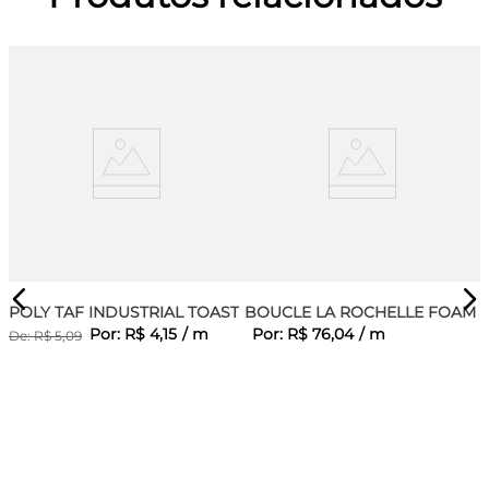
POLY TAF INDUSTRIAL TOAST
BOUCLE LA ROCHELLE FOAM
Por:
R$
4
,
15
/
m
Por:
R$
76
,
04
/
m
De:
R$
5
,
09