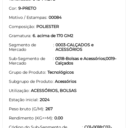
Cor
9-PRETO
Motivo / Estampas
00084
Composição
POLIESTER
Gramatura
6. acima de 170 GM2
Segmento de
0003-CALÇADOS e
Mercado
ACESSÓRIOS
Sub-Segmento de
0018-Bolsas e Acessórios;0019-
Mercado
Calçados
Grupo de Produto
Tecnológicos
Subgrupo de Produto
Acessórios
Utilização
ACESSÓRIOS, BOLSAS
Estação inicial
2024
Peso bruto (G/M)
267
Rendimento (KG=>M)
0.00
Código do Sub-Segmento de
C01-0018;C02-