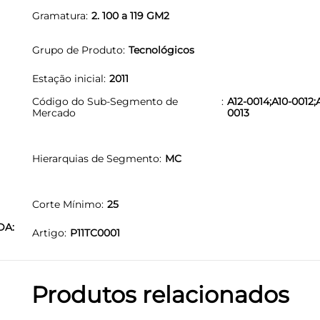
Gramatura
2. 100 a 119 GM2
Grupo de Produto
Tecnológicos
Estação inicial
2011
Código do Sub-Segmento de
A12-0014;A10-0012;A
Mercado
0013
Hierarquias de Segmento
MC
Corte Mínimo
25
DA:
Artigo
P11TC0001
Produtos relacionados