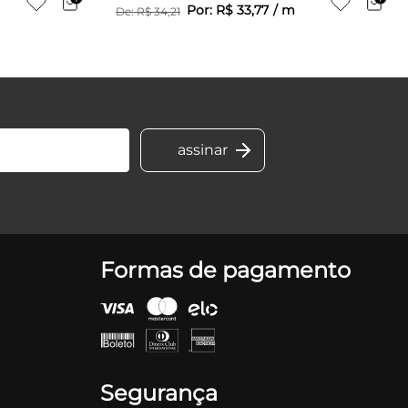
Por:
R$
33
,
77
/
m
De:
R$
34
,
21
Formas de pagamento
Segurança