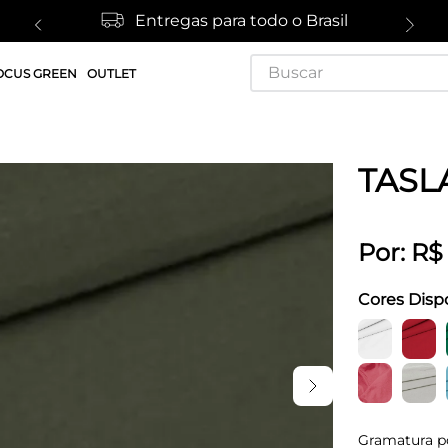
Entregas para todo o Brasil
Buscar
OCUS GREEN
OUTLET
N
TASL
Por:
R$
Cores Disp
Gramatura p