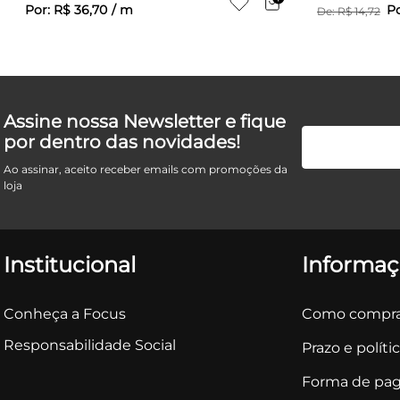
Por:
R$
36
,
70
/
m
P
De:
R$
14
,
72
Assine nossa Newsletter e fique
por dentro das novidades!
Ao assinar, aceito receber emails com promoções da
loja
Institucional
Informaç
Conheça a Focus
Como compra
Responsabilidade Social
Prazo e políti
Forma de pa