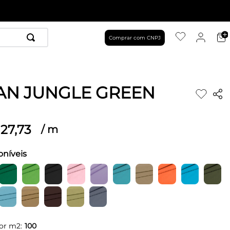
Comprar com CNPJ
AN JUNGLE GREEN
27
,
73
/
m
oníveis
or m2:
100