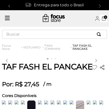
Entrega para todo o Brasil
Buscar
Festa
TAF FASH EL
VESTUÁRIO
(Celebrate)
PANCAKE
TAF FASH EL PANCAKE
Por:
R$
27
,
45
/
m
Cores Disponíveis