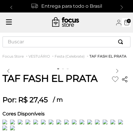
Entrega para todo o Brasil
Buscar
TAF FASH EL PRATA
VESTUÁRIO
Festa (Celebrate)
TAF FASH EL PRATA
Por:
R$
27
,
45
/
m
Cores Disponíveis