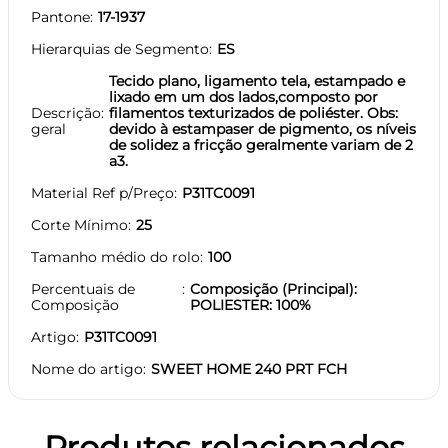
Pantone
17-1937
Hierarquias de Segmento
ES
Tecido plano, ligamento tela, estampado e
lixado em um dos lados,composto por
Descrição
filamentos texturizados de poliéster. Obs:
geral
devido à estampaser de pigmento, os níveis
de solidez a fricção geralmente variam de 2
a3.
Material Ref p/Preço
P31TC0091
Corte Mínimo
25
Tamanho médio do rolo
100
Percentuais de
Composição (Principal):
Composição
POLIESTER: 100%
Artigo
P31TC0091
Nome do artigo
SWEET HOME 240 PRT FCH
Produtos relacionados