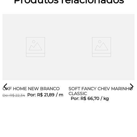
OXF HOME NEW BRANCO
SOFT FANCY CHEV MARINHO
CLASSIC
Por:
R$
21
,
89
/
m
De:
R$
22
,
34
Por:
R$
66
,
70
/
kg