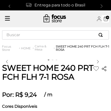
Entrega para todo o Brasil
Buscar
Cama &
SWEET HOME 240 PRT FCH FLH 7-1
HOME
Mesa
ROSA
SWEET HOME 240 PRT
FCH FLH 7-1 ROSA
Por:
R$
9
,
24
/
m
Cores Disponíveis