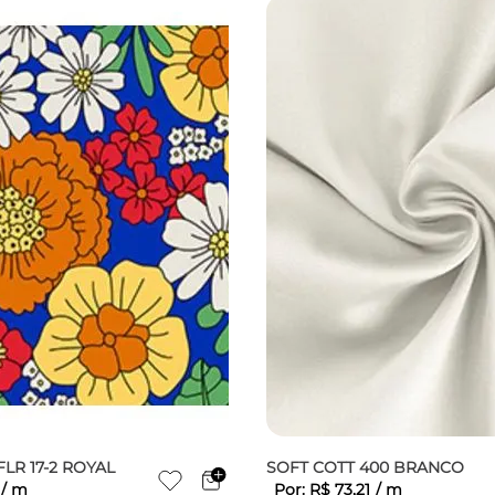
FLR 17-2 ROYAL
SOFT COTT 400 BRANCO
/
m
Por:
R$
73
,
21
/
m