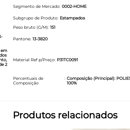
Segmento de Mercado
0002-HOME
Subgrupo de Produto
Estampados
Peso bruto (G/M)
151
3-
Pantone
13-3820
o em
ados
nto,
Material Ref p/Preço
P31TC0091
de 2
Percentuais de
Composição (Principal): POLIE
Composição
100%
Produtos relacionados