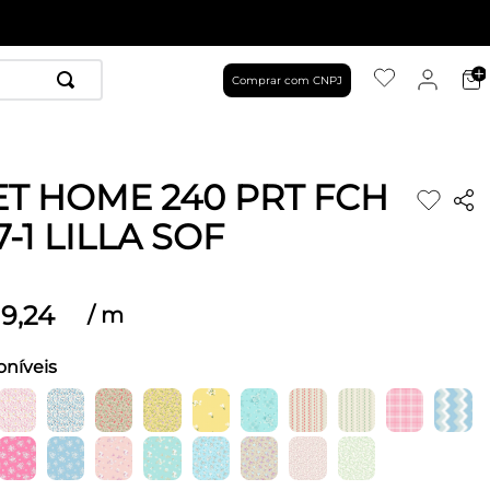
Comprar com CNPJ
T HOME 240 PRT FCH
-1 LILLA SOF
9
,
24
/
m
oníveis