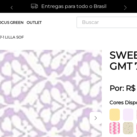
Entregas para todo o Brasil
Buscar
OCUS GREEN
OUTLET
-1 LILLA SOF
SWEE
GMT 7
Por:
R$
Cores Disp