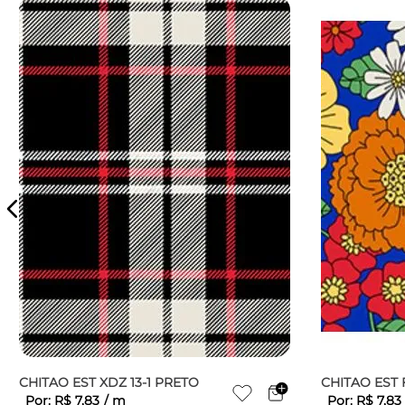
CHITAO EST XDZ 13-1 PRETO
CHITAO EST 
Por:
R$
7
,
83
/
m
Por:
R$
7
,
83