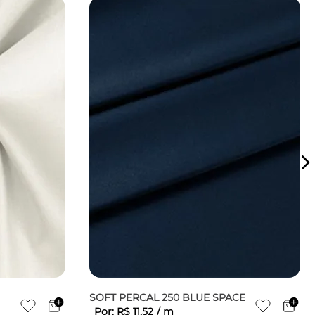
SOFT PERCAL 250 BLUE SPACE
Por:
R$
11
,
52
/
m