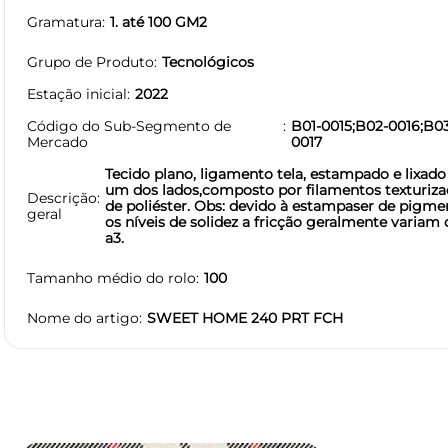
Gramatura
1. até 100 GM2
Grupo de Produto
Tecnológicos
Estação inicial
2022
Código do Sub-Segmento de
B01-0015;B02-0016;B0
Mercado
0017
Tecido plano, ligamento tela, estampado e lixad
um dos lados,composto por filamentos texturiz
Descrição
de poliéster. Obs: devido à estampaser de pigme
geral
os níveis de solidez a fricção geralmente variam 
a3.
Tamanho médio do rolo
100
Nome do artigo
SWEET HOME 240 PRT FCH