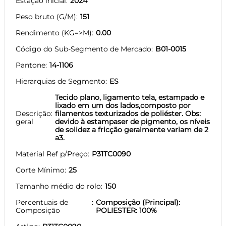
Estação inicial
2024
Peso bruto (G/M)
151
Rendimento (KG=>M)
0.00
Código do Sub-Segmento de Mercado
B01-0015
Pantone
14-1106
Hierarquias de Segmento
ES
Tecido plano, ligamento tela, estampado e
lixado em um dos lados,composto por
Descrição
filamentos texturizados de poliéster. Obs:
geral
devido à estampaser de pigmento, os níveis
de solidez a fricção geralmente variam de 2
a3.
Material Ref p/Preço
P31TC0090
Corte Mínimo
25
Tamanho médio do rolo
150
Percentuais de
Composição (Principal):
Composição
POLIESTER: 100%