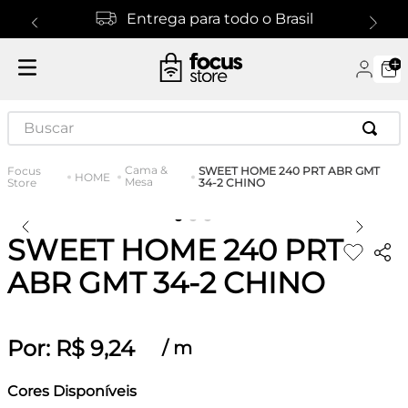
Entrega para todo o Brasil
Buscar
Cama &
SWEET HOME 240 PRT ABR GMT
HOME
Mesa
34-2 CHINO
SWEET HOME 240 PRT
ABR GMT 34-2 CHINO
Por:
R$
9
,
24
/
m
Cores Disponíveis