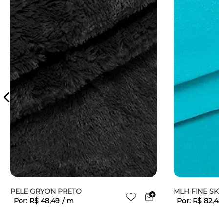
PELE GRYON PRETO
MLH FINE SK
Por:
R$
48
,
49
/
m
Por:
R$
82
,
4