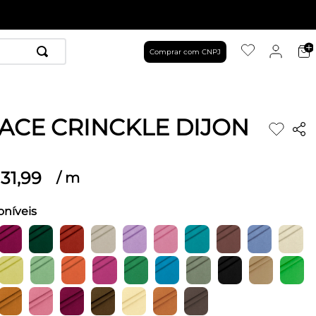
Comprar com CNPJ
ACE CRINCKLE DIJON
31
,
99
/
m
oníveis