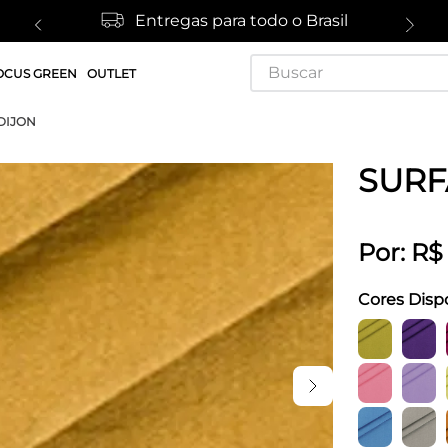
Entregas para todo o Brasil
Buscar
OCUS GREEN
OUTLET
DIJON
SURF
Por:
R$
Cores Disp