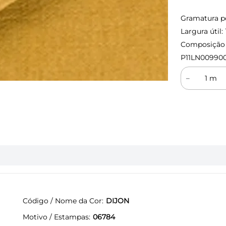
Gramatura p
Largura útil:
Composição (
P11LN00990
－
Código / Nome da Cor
DIJON
Motivo / Estampas
06784