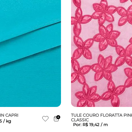
IN CAPRI
TULE COURO FLORATTA PIN
CLASSIC
5
/
kg
Por:
R$
19
,
42
/
m