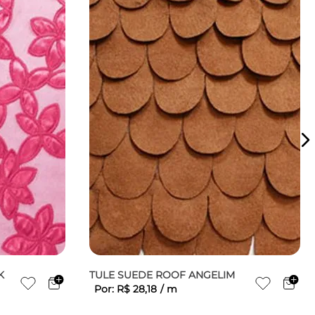
K
TULE SUEDE ROOF ANGELIM
Por:
R$
28
,
18
/
m