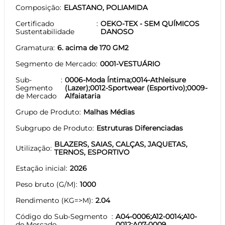
Composição
ELASTANO, POLIAMIDA
Certificado
OEKO-TEX - SEM QUÍMICOS
Sustentabilidade
DANOSO
Gramatura
6. acima de 170 GM2
Segmento de Mercado
0001-VESTUÁRIO
Sub-
0006-Moda Íntima;0014-Athleisure
Segmento
(Lazer);0012-Sportwear (Esportivo);0009-
de Mercado
Alfaiataria
Grupo de Produto
Malhas Médias
Subgrupo de Produto
Estruturas Diferenciadas
BLAZERS, SAIAS, CALÇAS, JAQUETAS,
Utilização
TERNOS, ESPORTIVO
Estação inicial
2026
Peso bruto (G/M)
1000
Rendimento (KG=>M)
2.04
Código do Sub-Segmento
A04-0006;A12-0014;A10-
de Mercado
0012;A07-0009