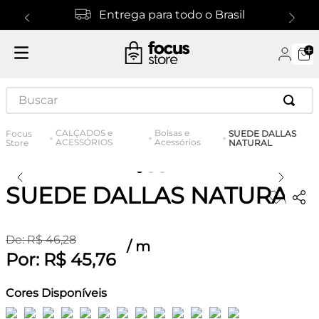
Entrega para todo o Brasil
Buscar
CALÇADOS e
Bolsas e
SUEDE DALLAS
ACESSÓRIOS
Acessórios
NATURAL
SUEDE DALLAS NATURAL
De:
R$
46
,
28
/
m
Por:
R$
45
,
76
Cores Disponíveis