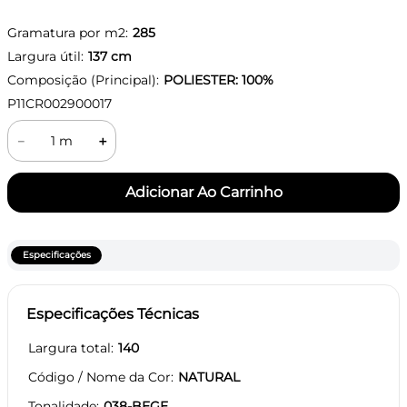
Gramatura por m2:
285
Largura útil:
137
cm
Composição (Principal):
POLIESTER: 100%
P11CR002900017
－
＋
Especificações
Especificações Técnicas
Largura total
140
Código / Nome da Cor
NATURAL
Tonalidade
038-BEGE