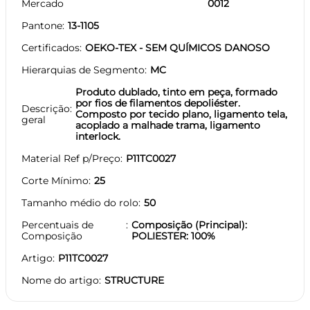
Mercado
0012
Pantone
13-1105
Certificados
OEKO-TEX - SEM QUÍMICOS DANOSO
Hierarquias de Segmento
MC
Produto dublado, tinto em peça, formado
por fios de filamentos depoliéster.
Descrição
Composto por tecido plano, ligamento tela,
geral
acoplado a malhade trama, ligamento
interlock.
Material Ref p/Preço
P11TC0027
Corte Mínimo
25
Tamanho médio do rolo
50
Percentuais de
Composição (Principal):
Composição
POLIESTER: 100%
Artigo
P11TC0027
Nome do artigo
STRUCTURE