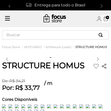
Entrega para todo o Brasil
Buscar
STRUCTURE HOMUS
VESTUÁRIO
Athleisure (Lazer)
STRUCTURE HOMUS
De:
R$
34
,
21
/
m
Por:
R$
33
,
77
Cores Disponíveis