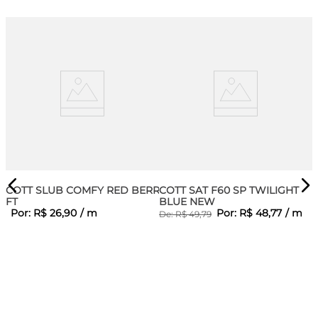
COTT SLUB COMFY RED BERRY
COTT SAT F60 SP TWILIGHT
FT
BLUE NEW
Por:
R$
26
,
90
/
m
Por:
R$
48
,
77
/
m
De:
R$
49
,
79