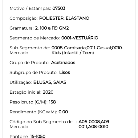
Motivo / Estampas
07503
Composição
POLIESTER, ELASTANO
Gramatura
2. 100 a 119 GM2
Segmento de Mercado
0001-VESTUÁRIO
Sub-Segmento de
0008-Camisaria;0011-Casual;0010-
Mercado
Kids (Infantil / Teen)
Grupo de Produto
Acetinados
Subgrupo de Produto
Lisos
Utilização
BLUSAS, SAIAS
Estação inicial
2020
Peso bruto (G/M)
158
Rendimento (KG=>M)
0.00
Código do Sub-Segmento de
A06-0008;A09-
Mercado
0011;A08-0010
Pantone
15-1050