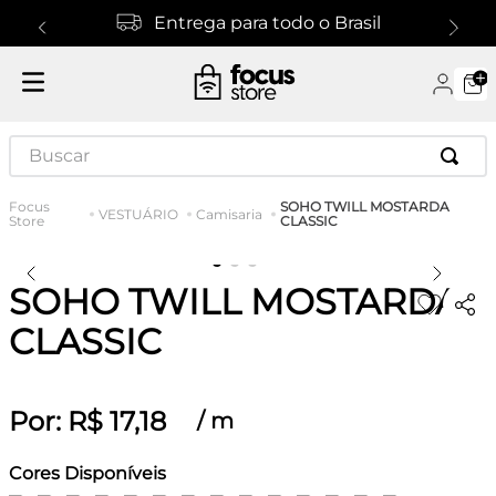
Entrega para todo o Brasil
Buscar
SOHO TWILL MOSTARDA
VESTUÁRIO
Camisaria
CLASSIC
SOHO TWILL MOSTARDA
CLASSIC
Por:
R$
17
,
18
/
m
Cores Disponíveis