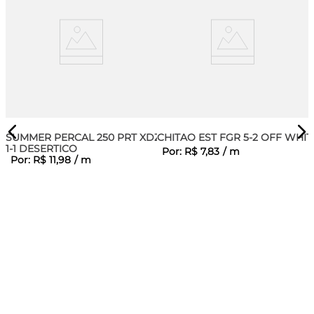
SUMMER PERCAL 250 PRT XDZ
CHITAO EST FGR 5-2 OFF WHIT
1-1 DESERTICO
Por:
R$
7
,
83
/
m
Por:
R$
11
,
98
/
m
ALE