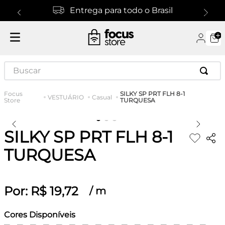
Entrega para todo o Brasil
Buscar
SILKY SP PRT FLH 8-1
VESTUÁRIO
Casual
TURQUESA
SILKY SP PRT FLH 8-1
TURQUESA
Por:
R$
19
,
72
/
m
Cores Disponíveis