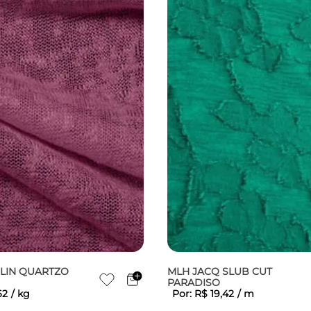
LIN QUARTZO
MLH JACQ SLUB CUT
PARADISO
62
/
kg
Por:
R$
19
,
42
/
m