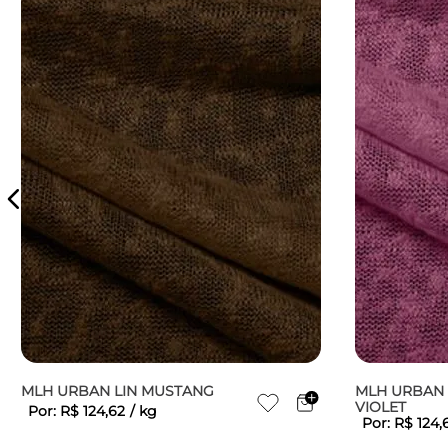
MLH URBAN LIN MUSTANG
MLH URBAN 
VIOLET
Por:
R$
124
,
62
/
kg
Por:
R$
124
,