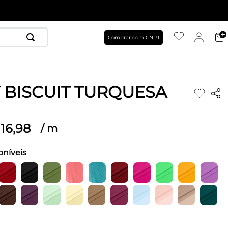
Comprar com CNPJ
Y BISCUIT TURQUESA
16
,
98
/
m
oníveis