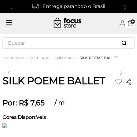
Entrega para todo o Brasil
Buscar
SILK POEME BALLET
VESTUÁRIO
Alfaiataria
SILK POEME BALLET
Por:
R$
7
,
65
/
m
Cores Disponíveis