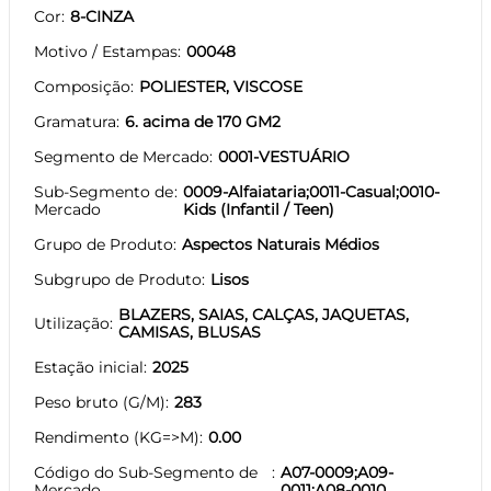
Cor
8-CINZA
Motivo / Estampas
00048
Composição
POLIESTER, VISCOSE
Gramatura
6. acima de 170 GM2
Segmento de Mercado
0001-VESTUÁRIO
Sub-Segmento de
0009-Alfaiataria;0011-Casual;0010-
Mercado
Kids (Infantil / Teen)
Grupo de Produto
Aspectos Naturais Médios
Subgrupo de Produto
Lisos
BLAZERS, SAIAS, CALÇAS, JAQUETAS,
Utilização
CAMISAS, BLUSAS
Estação inicial
2025
Peso bruto (G/M)
283
Rendimento (KG=>M)
0.00
Código do Sub-Segmento de
A07-0009;A09-
Mercado
0011;A08-0010