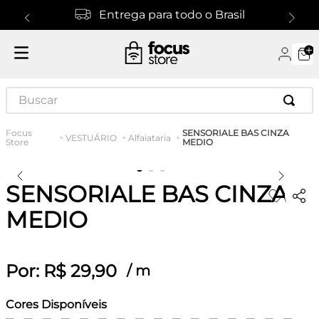
Entrega para todo o Brasil
Buscar
SENSORIALE BAS CINZA
VESTUÁRIO
Alfaiataria
MEDIO
SENSORIALE BAS CINZA
MEDIO
Por:
R$
29
,
90
/
m
Cores Disponíveis