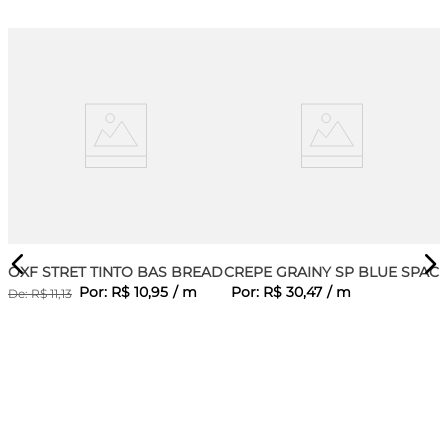
OXF STRET TINTO BAS BREAD
CREPE GRAINY SP BLUE SPACE
Por:
R$
10
,
95
/
m
Por:
R$
30
,
47
/
m
De:
R$
11
,
13