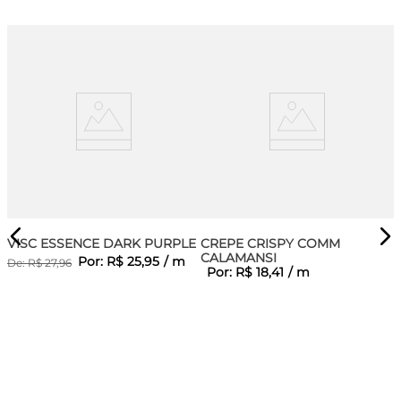
VISC ESSENCE DARK PURPLE
CREPE CRISPY COMM
CALAMANSI
Por:
R$
25
,
95
/
m
De:
R$
27
,
96
Por:
R$
18
,
41
/
m