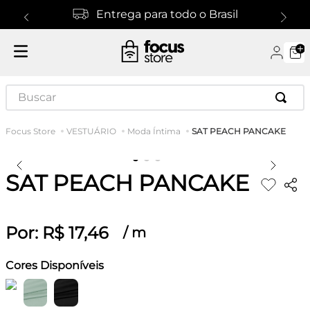
Entrega para todo o Brasil
Buscar
SAT PEACH PANCAKE
VESTUÁRIO
Moda Íntima
SAT PEACH PANCAKE
Por:
R$
17
,
46
/
m
Cores Disponíveis