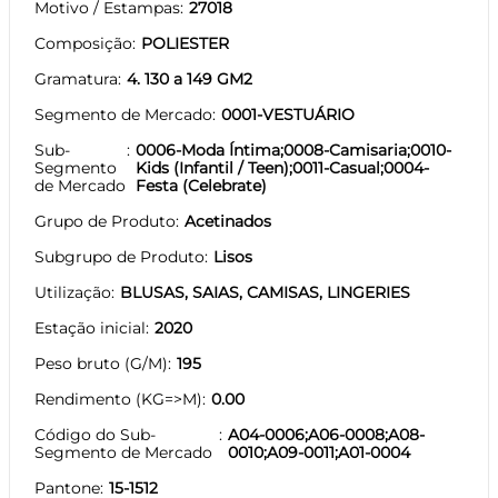
Motivo / Estampas
27018
Composição
POLIESTER
Gramatura
4. 130 a 149 GM2
Segmento de Mercado
0001-VESTUÁRIO
Sub-
0006-Moda Íntima;0008-Camisaria;0010-
Segmento
Kids (Infantil / Teen);0011-Casual;0004-
de Mercado
Festa (Celebrate)
Grupo de Produto
Acetinados
Subgrupo de Produto
Lisos
Utilização
BLUSAS, SAIAS, CAMISAS, LINGERIES
Estação inicial
2020
Peso bruto (G/M)
195
Rendimento (KG=>M)
0.00
Código do Sub-
A04-0006;A06-0008;A08-
Segmento de Mercado
0010;A09-0011;A01-0004
Pantone
15-1512