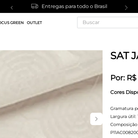
Entregas para todo o Brasil
Buscar
OCUS GREEN
OUTLET
SAT 
Por:
R$
Cores Disp
Gramatura p
Largura útil:
Composição (
P11AC00820