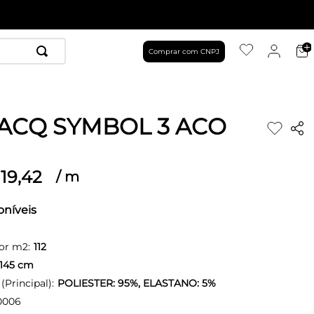
Comprar com CNPJ
JACQ SYMBOL 3 ACO
19
,
42
/
m
oníveis
or m2:
112
145
cm
Principal):
POLIESTER: 95%, ELASTANO: 5%
0006