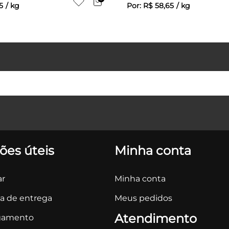
5
/
kg
Por:
R$
58
,
65
/
kg
ões úteis
Minha conta
r
Minha conta
ca de entrega
Meus pedidos
Atendimento
gamento