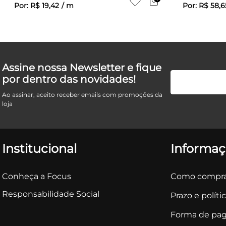
Por:
R$
19
,
42
/
m
Por:
R$
58
,
6
Assine nossa Newsletter e fique
por dentro das novidades!
Ao assinar, aceito receber emails com promoções da
loja
Institucional
Informaç
Conheça a Focus
Como compra
Responsabilidade Social
Prazo e políti
Forma de pa