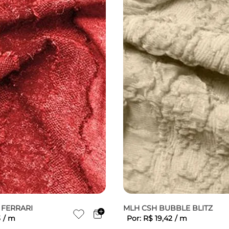
 FERRARI
MLH CSH BUBBLE BLITZ
3
/
m
Por:
R$
19
,
42
/
m