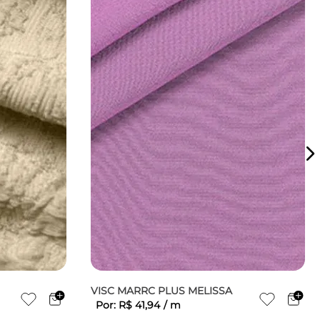
VISC MARRC PLUS MELISSA
Por:
R$
41
,
94
/
m