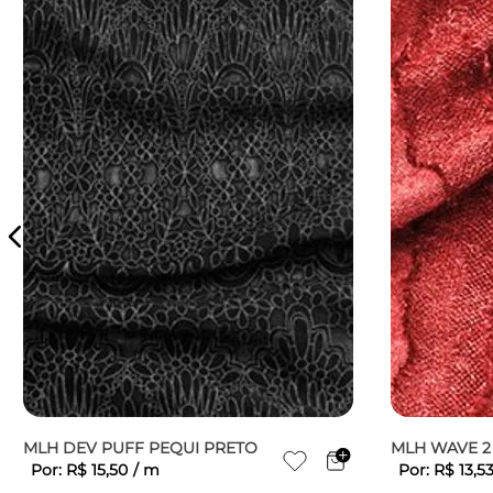
MLH DEV PUFF PEQUI PRETO
MLH WAVE 2
Por:
R$
15
,
50
/
m
Por:
R$
13
,
5