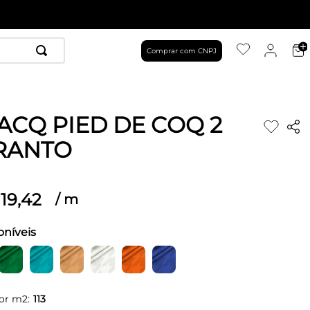
Comprar com CNPJ
JACQ PIED DE COQ 2
RANTO
19
,
42
/
m
oníveis
or m2:
113