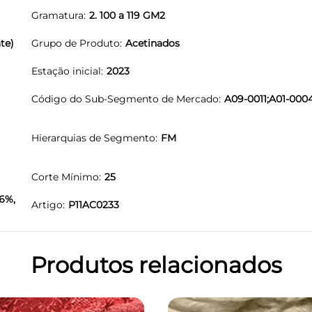
Gramatura
2. 100 a 119 GM2
te)
Grupo de Produto
Acetinados
Estação inicial
2023
Código do Sub-Segmento de Mercado
A09-0011;A01-000
Hierarquias de Segmento
FM
Corte Mínimo
25
6%,
Artigo
P11AC0233
Produtos relacionados