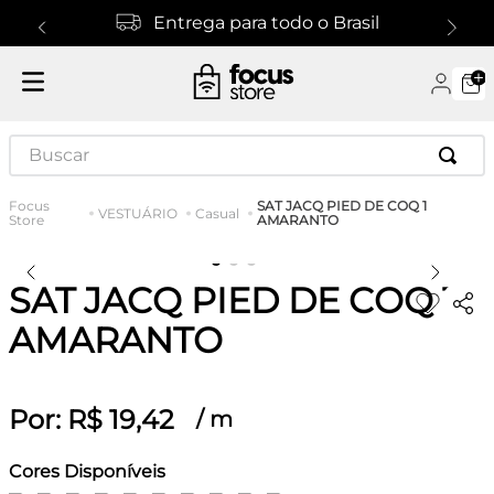
Entrega para todo o Brasil
Buscar
SAT JACQ PIED DE COQ 1
VESTUÁRIO
Casual
AMARANTO
SAT JACQ PIED DE COQ 1
AMARANTO
Por:
R$
19
,
42
/
m
Cores Disponíveis