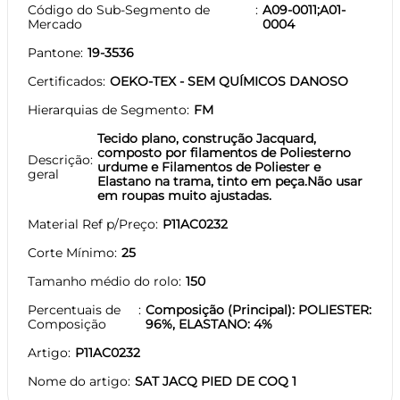
Código do Sub-Segmento de
A09-0011;A01-
Mercado
0004
Pantone
19-3536
Certificados
OEKO-TEX - SEM QUÍMICOS DANOSO
Hierarquias de Segmento
FM
Tecido plano, construção Jacquard,
composto por filamentos de Poliesterno
Descrição
urdume e Filamentos de Poliester e
geral
Elastano na trama, tinto em peça.Não usar
em roupas muito ajustadas.
Material Ref p/Preço
P11AC0232
Corte Mínimo
25
Tamanho médio do rolo
150
Percentuais de
Composição (Principal): POLIESTER:
Composição
96%, ELASTANO: 4%
Artigo
P11AC0232
Nome do artigo
SAT JACQ PIED DE COQ 1