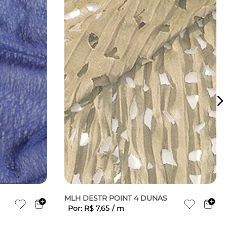
MLH DESTR POINT 4 DUNAS
Por:
R$
7
,
65
/
m