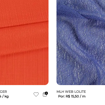
IGER
MLH WEB LOLITE
4
/
kg
Por:
R$
15
,
50
/
m