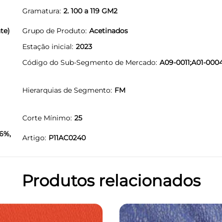
Gramatura
2. 100 a 119 GM2
te)
Grupo de Produto
Acetinados
Estação inicial
2023
Código do Sub-Segmento de Mercado
A09-0011;A01-000
Hierarquias de Segmento
FM
Corte Mínimo
25
6%,
Artigo
P11AC0240
Produtos relacionados