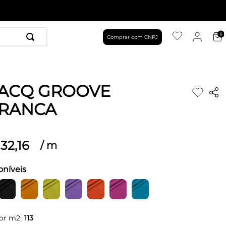
Comprar com CNPJ
JACQ GROOVE
RANCA
32
,
16
/
m
oníveis
or m2:
113