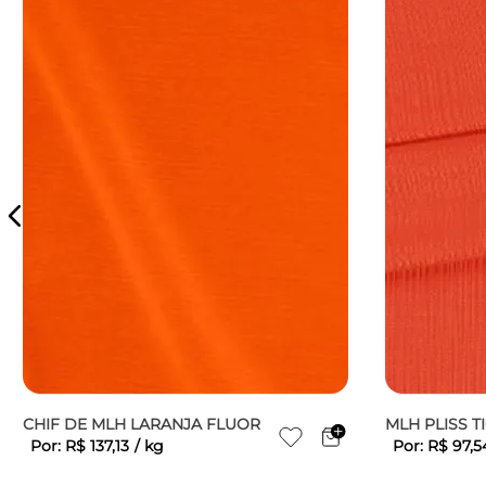
CHIF DE MLH LARANJA FLUOR
MLH PLISS T
Por:
R$
137
,
13
/
kg
Por:
R$
97
,
5