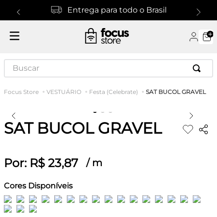
Entrega para todo o Brasil
Buscar
SAT BUCOL GRAVEL
VESTUÁRIO
Festa (Celebrate)
SAT BUCOL GRAVEL
Por:
R$
23
,
87
/
m
Cores Disponíveis