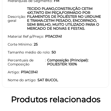
Hierarquias de Segmento
FM
TECIDO PLANO,CONSTRUÇÃO CETIM
4X1,TINTO EM PEÇA,FORMADO POR
Descrição
FILAMENTOS DE POLIÉSTER NO URDUME
geral
E TRAMA.CETIM PESADO, ENCORPADO,
SEMI BRILHO, MUITO UTILIZADO PARA O
MERCADO DE NOIVAS E FESTAS.
Material Ref p/Preço
P11AC0141
Corte Mínimo
25
Tamanho médio do rolo
50
Percentuais de
Composição (Principal):
Composição
POLIESTER: 100%
Artigo
P11AC0141
Nome do artigo
SAT BUCOL
Produtos relacionados