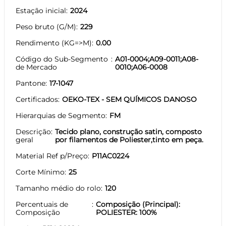
Estação inicial
2024
Peso bruto (G/M)
229
Rendimento (KG=>M)
0.00
Código do Sub-Segmento
A01-0004;A09-0011;A08-
de Mercado
0010;A06-0008
Pantone
17-1047
Certificados
OEKO-TEX - SEM QUÍMICOS DANOSO
Hierarquias de Segmento
FM
Descrição
Tecido plano, construção satin, composto
geral
por filamentos de Poliester,tinto em peça.
Material Ref p/Preço
P11AC0224
Corte Mínimo
25
Tamanho médio do rolo
120
Percentuais de
Composição (Principal):
Composição
POLIESTER: 100%