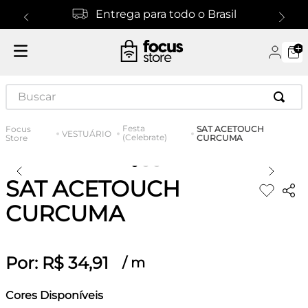
Entrega para todo o Brasil
Buscar
Festa
SAT ACETOUCH
VESTUÁRIO
(Celebrate)
CURCUMA
SAT ACETOUCH
CURCUMA
Por:
R$
34
,
91
/
m
Cores Disponíveis