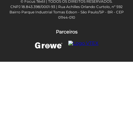
© Focus Têxtil | TODOS OS DIREITOS RESERVADOS.
CNPJ 18.843.398/0001-93 | Rua Achilles Orlando Curtolo, nº 592
Bairro Parque Industrial Tomas Edson - São Paulo/SP - BR - CEP
01144-010
Parceiros