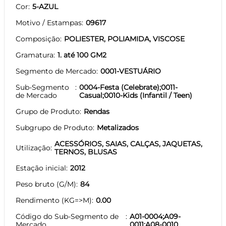
Cor
5-AZUL
Motivo / Estampas
09617
Composição
POLIESTER, POLIAMIDA, VISCOSE
Gramatura
1. até 100 GM2
Segmento de Mercado
0001-VESTUÁRIO
Sub-Segmento
0004-Festa (Celebrate);0011-
de Mercado
Casual;0010-Kids (Infantil / Teen)
Grupo de Produto
Rendas
Subgrupo de Produto
Metalizados
ACESSÓRIOS, SAIAS, CALÇAS, JAQUETAS,
Utilização
TERNOS, BLUSAS
Estação inicial
2012
Peso bruto (G/M)
84
Rendimento (KG=>M)
0.00
Código do Sub-Segmento de
A01-0004;A09-
Mercado
0011;A08-0010