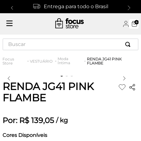
Entrega para todo o Brasil
Buscar
Moda
RENDA JG41 PINK
VESTUÁRIO
Íntima
FLAMBE
RENDA JG41 PINK
FLAMBE
Por:
R$
139
,
05
/
kg
Cores Disponíveis