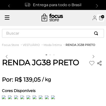
Entrega para todo o Brasil
Buscar
RENDA JG38 PRETO
VESTUÁRIO
Moda Íntima
RENDA JG38 PRETO
Por:
R$
139
,
05
/
kg
Cores Disponíveis