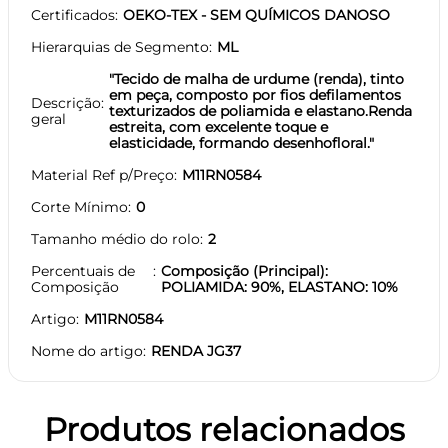
Certificados
OEKO-TEX - SEM QUÍMICOS DANOSO
Hierarquias de Segmento
ML
"Tecido de malha de urdume (renda), tinto
em peça, composto por fios defilamentos
Descrição
texturizados de poliamida e elastano.Renda
geral
estreita, com excelente toque e
elasticidade, formando desenhofloral."
Material Ref p/Preço
M11RN0584
Corte Mínimo
0
Tamanho médio do rolo
2
Percentuais de
Composição (Principal):
Composição
POLIAMIDA: 90%, ELASTANO: 10%
Artigo
M11RN0584
Nome do artigo
RENDA JG37
Produtos relacionados