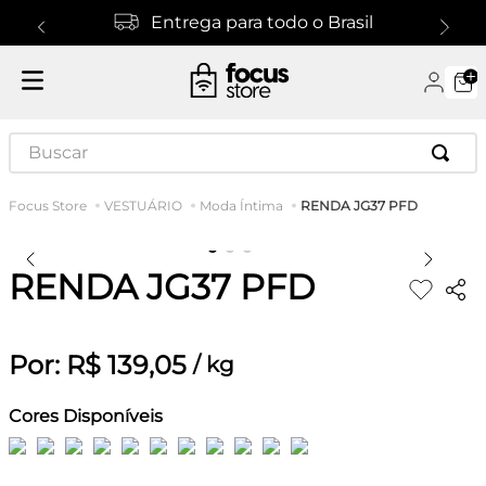
Entrega para todo o Brasil
Buscar
RENDA JG37 PFD
VESTUÁRIO
Moda Íntima
RENDA JG37 PFD
Por:
R$
139
,
05
/
kg
Cores Disponíveis