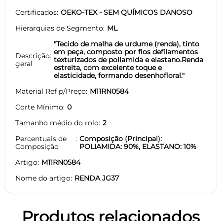
Certificados
OEKO-TEX - SEM QUÍMICOS DANOSO
Hierarquias de Segmento
ML
"Tecido de malha de urdume (renda), tinto
em peça, composto por fios defilamentos
Descrição
texturizados de poliamida e elastano.Renda
geral
estreita, com excelente toque e
elasticidade, formando desenhofloral."
Material Ref p/Preço
M11RN0584
Corte Mínimo
0
Tamanho médio do rolo
2
Percentuais de
Composição (Principal):
Composição
POLIAMIDA: 90%, ELASTANO: 10%
Artigo
M11RN0584
Nome do artigo
RENDA JG37
Produtos relacionados