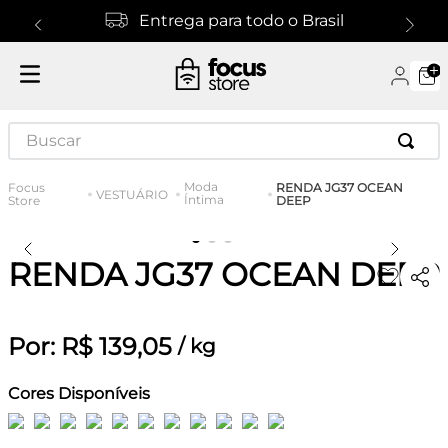
Entrega para todo o Brasil
Buscar
Moda
RENDA JG37 OCEAN
VESTUÁRIO
Íntima
DEEP
RENDA JG37 OCEAN DEEP
Por:
R$
139
,
05
/
kg
Cores Disponíveis