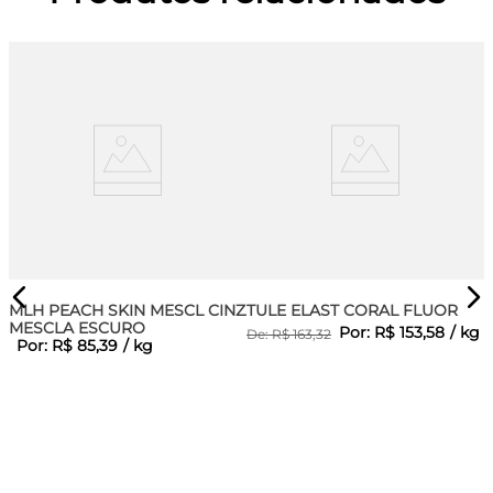
MLH PEACH SKIN MESCL CINZA
TULE ELAST CORAL FLUOR
MESCLA ESCURO
Por:
R$
153
,
58
/
kg
De:
R$
163
,
32
Por:
R$
85
,
39
/
kg