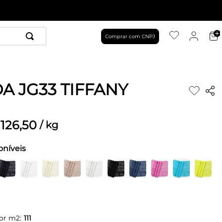
Comprar com CNPJ
A JG33 TIFFANY
126
,
50
/
kg
oníveis
or m2:
111