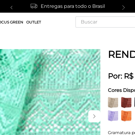
Entregas para todo o Brasil
Buscar
OCUS GREEN
OUTLET
REND
Por:
R$
Cores Disp
Gramatura p