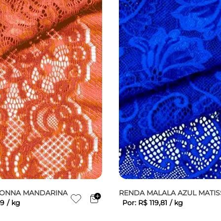
ONNA MANDARINA
RENDA MALALA AZUL MATIS
9
/
kg
Por:
R$
119
,
81
/
kg