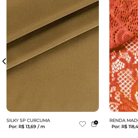
SILKY SP CURCUMA
RENDA MAD
Por:
R$
13
,
69
/
m
Por:
R$
118
,
4