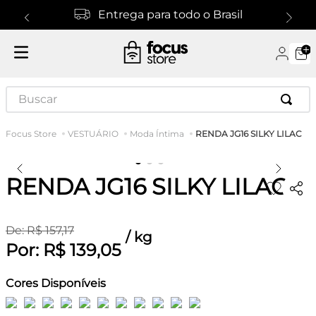
Entrega para todo o Brasil
Buscar
RENDA JG16 SILKY LILAC
VESTUÁRIO
Moda Íntima
RENDA JG16 SILKY LILAC
De:
R$
157
,
17
/
kg
Por:
R$
139
,
05
Cores Disponíveis