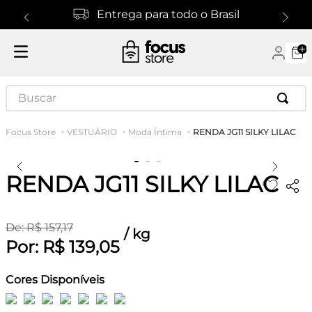
Entrega para todo o Brasil
Buscar
RENDA JG11 SILKY LILAC
VESTUÁRIO
Moda Íntima
RENDA JG11 SILKY LILAC
De:
R$
157
,
17
/
kg
Por:
R$
139
,
05
Cores Disponíveis