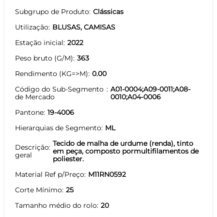
Subgrupo de Produto
Clássicas
Utilização
BLUSAS, CAMISAS
Estação inicial
2022
Peso bruto (G/M)
363
Rendimento (KG=>M)
0.00
Código do Sub-Segmento
A01-0004;A09-0011;A08-
de Mercado
0010;A04-0006
Pantone
19-4006
Hierarquias de Segmento
ML
Tecido de malha de urdume (renda), tinto
Descrição
em peça, composto pormultifilamentos de
geral
poliester.
Material Ref p/Preço
M11RN0592
Corte Mínimo
25
Tamanho médio do rolo
20