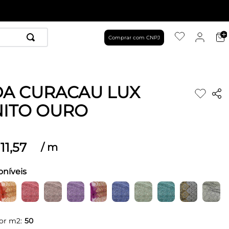
Comprar com CNPJ
A CURACAU LUX
ITO OURO
11
,
57
/
m
oníveis
or m2:
50