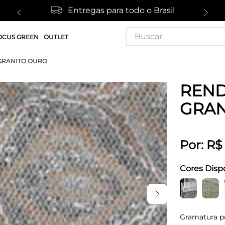
Entregas para todo o Brasil
Buscar
OCUS GREEN
OUTLET
GRANITO OURO
REND
GRAN
Por:
R$
Cores Disp
Gramatura p