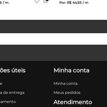
9
/
m
Por:
R$
44
,
93
/
m
ões úteis
Minha conta
r
Minha conta
ca de entrega
Meus pedidos
Atendimento
gamento