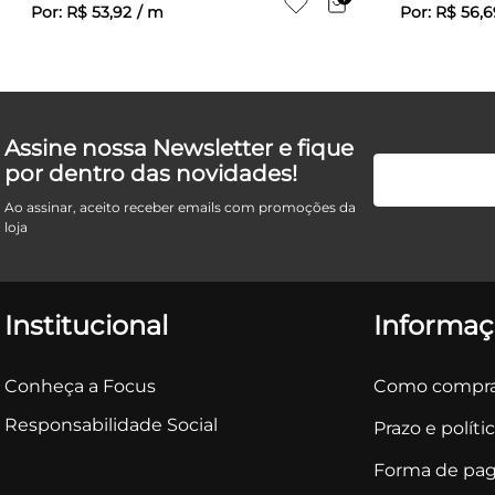
Por:
R$
53
,
92
/
m
Por:
R$
56
,
6
Assine nossa Newsletter e fique
por dentro das novidades!
Ao assinar, aceito receber emails com promoções da
loja
Institucional
Informaç
Conheça a Focus
Como compra
Responsabilidade Social
Prazo e políti
Forma de pa