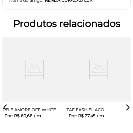
Nome do artigo
RENDA CURACAU LUX
Produtos relacionados
PELE AMORE OFF WHITE
TAF FASH EL ACO
Por:
R$
60
,
66
/
m
Por:
R$
27
,
45
/
m