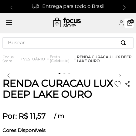
Entrega para todo o Brasil
Buscar
Festa
RENDA CURACAU LUX DEEP
VESTUÁRIO
(Celebrate)
LAKE OURO
RENDA CURACAU LUX
DEEP LAKE OURO
Por:
R$
11
,
57
/
m
Cores Disponíveis