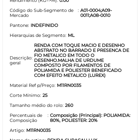
Rendimento (KG=>M)
0.00
Código do Sub-Segmento de
A01-0004;A09-
Mercado
0011;A08-0010
Pantone
INDEFINIDO
Hierarquias de Segmento
ML
RENDA COM TOQUE MACIO E DESENHO
ABSTRATO NO BARRADO E PRESENCA DE
FIO METALICO EM TODO O
Descrição
DESENHO.MALHA DE URDUME
geral
COMPOSTO POR FILAMENTOS DE
POLIAMIDA E POLIESTER BENEFICADO
COM EFEITO METALICO (LUREX)
Material Ref p/Preço
M11RN0035
Corte Mínimo
25
Tamanho médio do rolo
260
Percentuais de
Composição (Principal): POLIAMIDA:
Composição
80%, POLIESTER: 20%
Artigo
M11RN0035