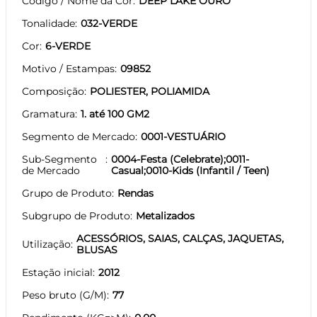
Código / Nome da Cor
DEEP LAKE OURO
Tonalidade
032-VERDE
Cor
6-VERDE
Motivo / Estampas
09852
Composição
POLIESTER, POLIAMIDA
Gramatura
1. até 100 GM2
Segmento de Mercado
0001-VESTUÁRIO
Sub-Segmento
0004-Festa (Celebrate);0011-
de Mercado
Casual;0010-Kids (Infantil / Teen)
Grupo de Produto
Rendas
Subgrupo de Produto
Metalizados
ACESSÓRIOS, SAIAS, CALÇAS, JAQUETAS,
Utilização
BLUSAS
Estação inicial
2012
Peso bruto (G/M)
77