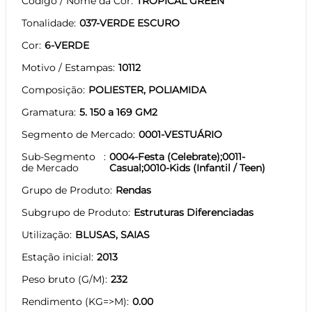
Código / Nome da Cor
TROPICAL GREEN
Tonalidade
037-VERDE ESCURO
Cor
6-VERDE
Motivo / Estampas
10112
Composição
POLIESTER, POLIAMIDA
Gramatura
5. 150 a 169 GM2
Segmento de Mercado
0001-VESTUÁRIO
Sub-Segmento
0004-Festa (Celebrate);0011-
de Mercado
Casual;0010-Kids (Infantil / Teen)
Grupo de Produto
Rendas
Subgrupo de Produto
Estruturas Diferenciadas
Utilização
BLUSAS, SAIAS
Estação inicial
2013
Peso bruto (G/M)
232
Rendimento (KG=>M)
0.00