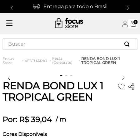
Entrega para todo o Brasil
Buscar
Festa
RENDA BOND LUX 1
VESTUÁRIO
(Celebrate)
TROPICAL GREEN
RENDA BOND LUX 1
TROPICAL GREEN
Por:
R$
39
,
04
/
m
Cores Disponíveis