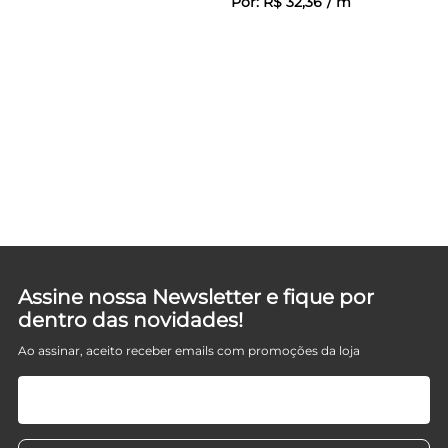
Por:
R$
32
,
36
/
m
Assine nossa Newsletter e fique por
dentro das novidades!
Ao assinar, aceito receber emails com promoções da loja