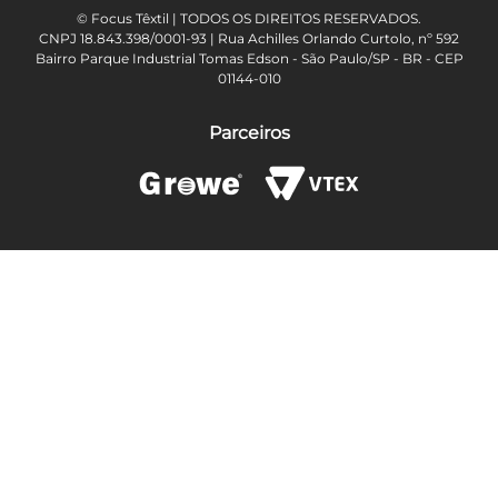
© Focus Têxtil | TODOS OS DIREITOS RESERVADOS.
CNPJ 18.843.398/0001-93 | Rua Achilles Orlando Curtolo, nº 592
Bairro Parque Industrial Tomas Edson - São Paulo/SP - BR - CEP
01144-010
Parceiros