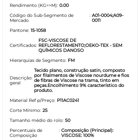
Rendimento (KG=>M)
0.00
Código do Sub-Segmento de
A01-0004;A09-
Mercado
0011
Pantone
15-1058
FSC-VISCOSE DE
Certificados
REFLORESTAMENTO;OEKO-TEX - SEM
QUÍMICOS DANOSO
Hierarquias de Segmento
FM
Tecido plano, construção satin, composto
por filalmentos de Viscose nourdume e fios
Descrição
de fibras de Viscose na trama, tinto em
geral
peças.Encolhimento 9% característico do
produto.
Material Ref p/Preço
P11AC0241
Corte Mínimo
25
Tamanho médio do rolo
50
Percentuais de
Composição (Principal):
Composição
VISCOSE: 100%