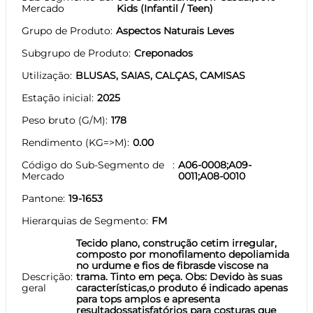
Mercado
Kids (Infantil / Teen)
Grupo de Produto
Aspectos Naturais Leves
Subgrupo de Produto
Creponados
Utilização
BLUSAS, SAIAS, CALÇAS, CAMISAS
Estação inicial
2025
Peso bruto (G/M)
178
Rendimento (KG=>M)
0.00
Código do Sub-Segmento de
A06-0008;A09-
Mercado
0011;A08-0010
Pantone
19-1653
Hierarquias de Segmento
FM
Tecido plano, construção cetim irregular,
composto por monofilamento depoliamida
no urdume e fios de fibrasde viscose na
Descrição
trama. Tinto em peça. Obs: Devido às suas
geral
características,o produto é indicado apenas
para tops amplos e apresenta
resultadossatisfatórios para costuras que