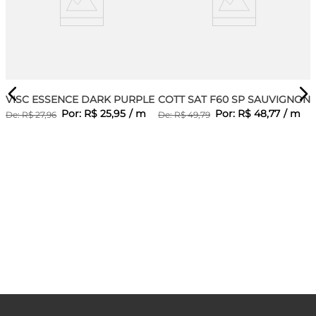
VISC ESSENCE DARK PURPLE
COTT SAT F60 SP SAUVIGNON
Por:
R$
25
,
95
/
m
Por:
R$
48
,
77
/
m
De:
R$
27
,
96
De:
R$
49
,
79