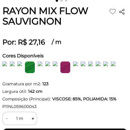
RAYON MIX FLOW
SAUVIGNON
Por:
R$
27
,
16
/
m
Cores Disponíveis
Gramatura por m2:
123
Largura útil:
142
cm
Composição (Principal):
VISCOSE: 85%, POLIAMIDA: 15%
P11NL059600043
－
＋