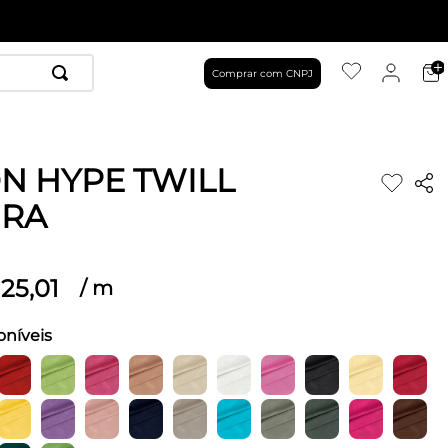
Comprar com CNPJ
N HYPE TWILL
URA
25
,
01
/
m
oníveis