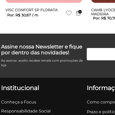
VISC CONFORT SP FLORATA
CAMB LYOCE
MADEIRA
Por:
R$
30
,
67
/
m
Por:
R$
70
,
7
Assine nossa Newsletter e fique
por dentro das novidades!
Ao assinar, aceito receber emails com promoções da
loja
Institucional
Informaç
Conheça a Focus
Como compra
Responsabilidade Social
Prazo e políti