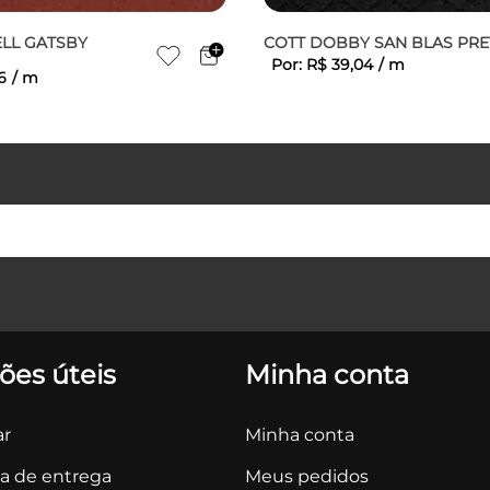
LL GATSBY
COTT DOBBY SAN BLAS PR
Por:
R$
39
,
04
/
m
6
/
m
ões úteis
Minha conta
r
Minha conta
ca de entrega
Meus pedidos