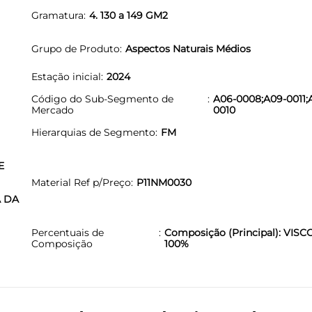
Gramatura
4. 130 a 149 GM2
s
Grupo de Produto
Aspectos Naturais Médios
Estação inicial
2024
Código do Sub-Segmento de
A06-0008;A09-0011;
Mercado
0010
Hierarquias de Segmento
FM
E
Material Ref p/Preço
P11NM0030
A DA
Percentuais de
Composição (Principal): VISC
Composição
100%