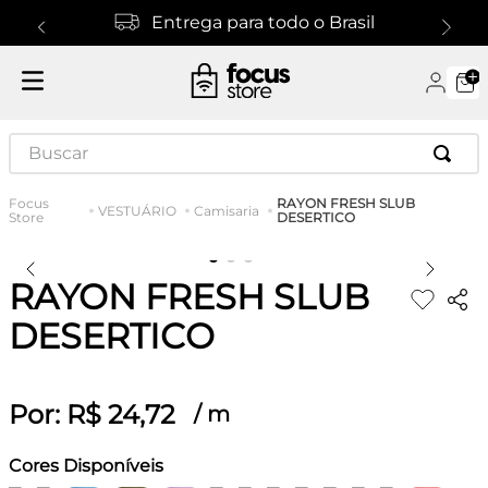
Entrega para todo o Brasil
Buscar
RAYON FRESH SLUB
VESTUÁRIO
Camisaria
DESERTICO
RAYON FRESH SLUB
DESERTICO
Por:
R$
24
,
72
/
m
Cores Disponíveis