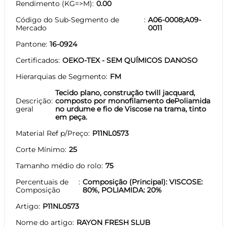
Rendimento (KG=>M)
0.00
Código do Sub-Segmento de
A06-0008;A09-
Mercado
0011
Pantone
16-0924
Certificados
OEKO-TEX - SEM QUÍMICOS DANOSO
Hierarquias de Segmento
FM
Tecido plano, construção twill jacquard,
Descrição
composto por monofilamento dePoliamida
geral
no urdume e fio de Viscose na trama, tinto
em peça.
Material Ref p/Preço
P11NL0573
Corte Mínimo
25
Tamanho médio do rolo
75
Percentuais de
Composição (Principal): VISCOSE:
Composição
80%, POLIAMIDA: 20%
Artigo
P11NL0573
Nome do artigo
RAYON FRESH SLUB