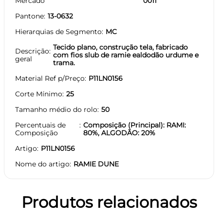
Mercado
0011
Pantone
13-0632
Hierarquias de Segmento
MC
Tecido plano, construção tela, fabricado
Descrição
com fios slub de ramie ealdodão urdume e
geral
trama.
Material Ref p/Preço
P11LN0156
Corte Mínimo
25
Tamanho médio do rolo
50
Percentuais de
Composição (Principal): RAMI:
Composição
80%, ALGODÃO: 20%
Artigo
P11LN0156
Nome do artigo
RAMIE DUNE
Produtos relacionados