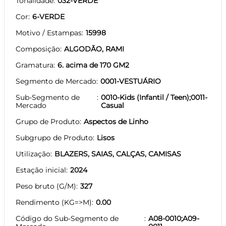
Tonalidade
032-VERDE
Cor
6-VERDE
Motivo / Estampas
15998
Composição
ALGODÃO, RAMI
Gramatura
6. acima de 170 GM2
Segmento de Mercado
0001-VESTUÁRIO
Sub-Segmento de
0010-Kids (Infantil / Teen);0011-
Mercado
Casual
Grupo de Produto
Aspectos de Linho
Subgrupo de Produto
Lisos
Utilização
BLAZERS, SAIAS, CALÇAS, CAMISAS
Estação inicial
2024
Peso bruto (G/M)
327
Rendimento (KG=>M)
0.00
Código do Sub-Segmento de
A08-0010;A09-