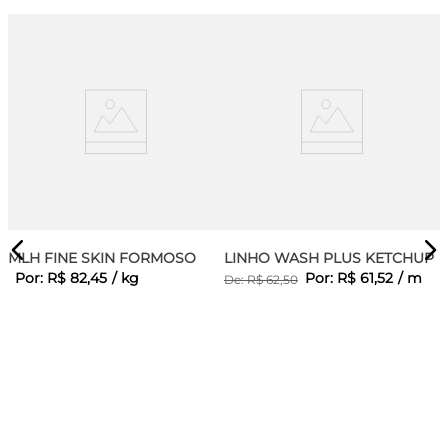
MLH FINE SKIN FORMOSO
LINHO WASH PLUS KETCHUP
Por:
R$
82
,
45
/
kg
Por:
R$
61
,
52
/
m
De:
R$
62
,
50
A