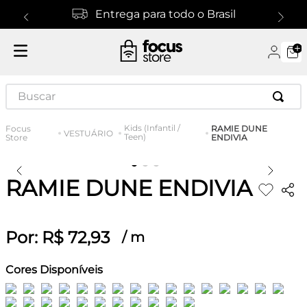
Entrega para todo o Brasil
Buscar
Kids (Infantil /
RAMIE DUNE
VESTUÁRIO
Teen)
ENDIVIA
RAMIE DUNE ENDIVIA
Por:
R$
72
,
93
/
m
Cores Disponíveis